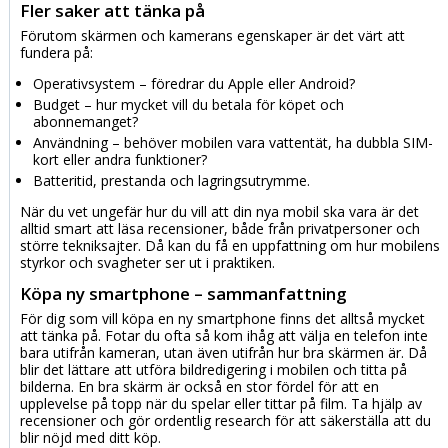
Fler saker att tänka på
Förutom skärmen och kamerans egenskaper är det värt att
fundera på:
Operativsystem – föredrar du Apple eller Android?
Budget – hur mycket vill du betala för köpet och
abonnemanget?
Användning – behöver mobilen vara vattentät, ha dubbla SIM-
kort eller andra funktioner?
Batteritid, prestanda och lagringsutrymme.
När du vet ungefär hur du vill att din nya mobil ska vara är det
alltid smart att läsa recensioner, både från privatpersoner och
större tekniksajter. Då kan du få en uppfattning om hur mobilens
styrkor och svagheter ser ut i praktiken.
Köpa ny smartphone – sammanfattning
För dig som vill köpa en ny smartphone finns det alltså mycket
att tänka på. Fotar du ofta så kom ihåg att välja en telefon inte
bara utifrån kameran, utan även utifrån hur bra skärmen är. Då
blir det lättare att utföra bildredigering i mobilen och titta på
bilderna. En bra skärm är också en stor fördel för att en
upplevelse på topp när du spelar eller tittar på film. Ta hjälp av
recensioner och gör ordentlig research för att säkerställa att du
blir nöjd med ditt köp.