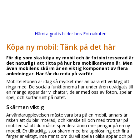
Hämta gratis bilder hos Fotoakuten
Köpa ny mobil: Tänk på det här
För dig som ska köpa ny mobil och är fotointresserad är
det naturligt att titta på hur bra mobilkameran är. Men
även mobilens skärm är en viktig komponent av flera
anledningar. Här får du reda på varför.
Mobiltelefonen är idag så mycket mer än bara ett verktyg att
ringa med. De sociala funktionerna har under åren utvidgats till
en mängd appar där vi chattar, delar med oss av foton, spelar
spel, och surfar runt på nätet.
Skärmen viktig
Användarupplevelsen måste vara bra på en mobil, annars är
risken att du blir irriterad, och kanske till och med tröttnar på
mobilen så att du måste spendera ännu mer pengar på en ny
modell. En tillräckligt stor skärm med bra upplösning och fina
färger är viktigt, inte minst om du vill spela i olika appar och på