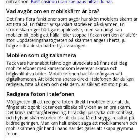
nätcasinon.
Bäst casinon utan spelpaus hittar du här
.
Vad avgör om en mobilskärm är bra?
Det finns flera funktioner som avgör hur skön mobilens skärm är
att titta på. En faktor är självklart storleken på skärmen. En
större skärm ger häftigare upplevelse, men samtidigt kan
mobilen bli jobbig att hålla i eller stoppa i fickan om den är alltför
stor. Uppdateringshastigheten på skärmen anges i hertz, ju
högre siffra desto bättre flyt i visningen.
Mobilen som digitalkamera
Tack vare hur snabbt teknologin utvecklats så finns det idag
mobiltelefoner med kameror som levererar skarpa och
högkvalitativa bilder. Mobiltelefonen har för många ersatt
digitalkameran. Att bilderna sparas direkt i telefonen där du kan
redigera, titta på dem och dela dem, är såklart ett stort plus.
Redigera foton i telefonen
Möjligheten till att redigera foton direkt i mobilen efter att du
fångat ett ögonblick tar oss tillbaka till vikten av en bra skärm.
Det krävs rätt färgåtergivning, tillräcklig ljusstyrka och kontrast,
och hyfsad skärmstorlek för att du ska få ett snyggt resultat på
bildredigeringen. Man kan helt enkelt säga att mobilkameran och
mobilskärmen går hand i hand när det gäller att skapa grymma
foton.