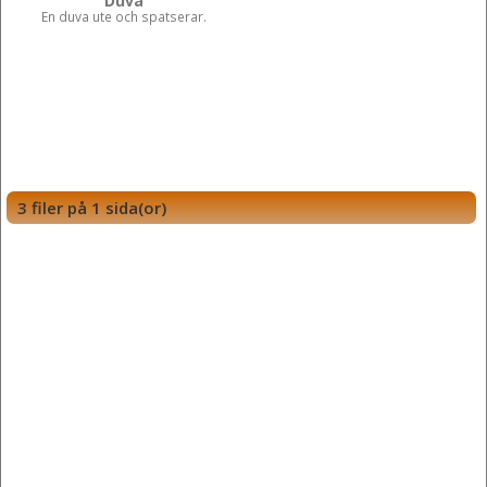
Duva
En duva ute och spatserar.
3 filer på 1 sida(or)