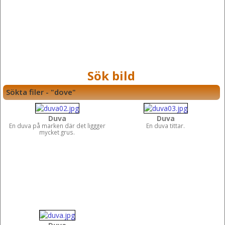
Sök bild
Sökta filer - "dove"
Duva
Duva
En duva på marken där det liggger
En duva tittar.
mycket grus.