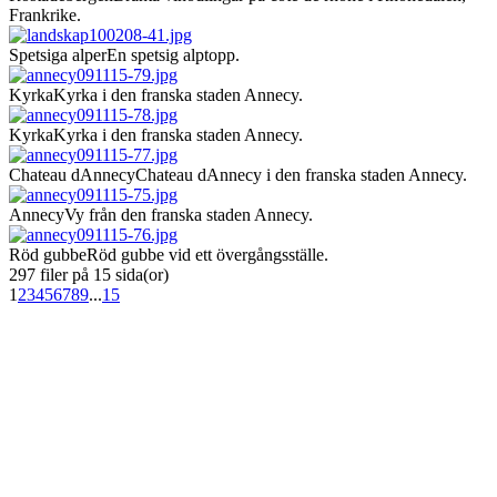
Frankrike.
Spetsiga alper
En spetsig alptopp.
Kyrka
Kyrka i den franska staden Annecy.
Kyrka
Kyrka i den franska staden Annecy.
Chateau dAnnecy
Chateau dAnnecy i den franska staden Annecy.
Annecy
Vy från den franska staden Annecy.
Röd gubbe
Röd gubbe vid ett övergångsställe.
297 filer på 15 sida(or)
1
2
3
4
5
6
7
8
9
...
15