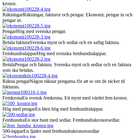
kronor.
Räkningar
Räkningar, fakturor och pengar. Ekonomi, pengar in och
pengar ut.
Pengar
Hög med svenska pengar.
Betala faktura
Svenska mynt och sedlar och en saftig faktura.
Femhundralappar
Hög med svenska femhundralappar.
Betala
Pengar och faktura. Svenska mynt och sedlar och en faktura
som ska betalas.
Räkna pengar
Någon räknar pengarna för att se om de räcker til
fakturan.
Femkrona
En svensk femkrona. Ett mynt med värdet fem kronor.
Hög med pengar
En liten hög med femhundralappar.
Femhundra
En stor bunt med sedlar. Femhundrakronorsedlar.
500-lappar
En fjäder med femhundrakronorssedlar