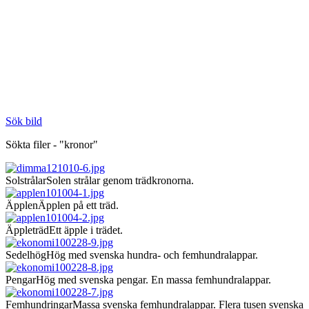
Sök bild
Sökta filer - "kronor"
Solstrålar
Solen strålar genom trädkronorna.
Äpplen
Äpplen på ett träd.
Äppleträd
Ett äpple i trädet.
Sedelhög
Hög med svenska hundra- och femhundralappar.
Pengar
Hög med svenska pengar. En massa femhundralappar.
Femhundringar
Massa svenska femhundralappar. Flera tusen svenska