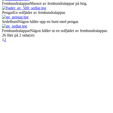
Femhundralappar
Massor av femhundralappar på hög.
Pengar
En solfjäder av femhundralappar.
Sedelbunt
Någon håller upp en bunt med pengar.
Femhundralappar
Någon håller ut en solfjäder av femhundralappar.
26 filer på 2 sida(or)
1
2