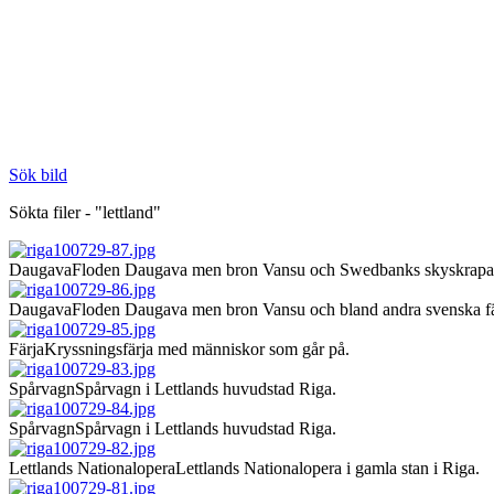
Sök bild
Sökta filer - "lettland"
Daugava
Floden Daugava men bron Vansu och Swedbanks skyskrapa
Daugava
Floden Daugava men bron Vansu och bland andra svenska fä
Färja
Kryssningsfärja med människor som går på.
Spårvagn
Spårvagn i Lettlands huvudstad Riga.
Spårvagn
Spårvagn i Lettlands huvudstad Riga.
Lettlands Nationalopera
Lettlands Nationalopera i gamla stan i Riga.