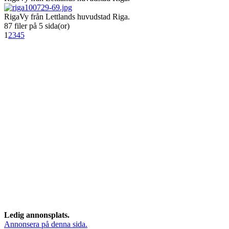
Riga
Vy från Lettlands huvudstad Riga.
87 filer på 5 sida(or)
1
2
3
4
5
Ledig annonsplats.
Annonsera på denna sida.