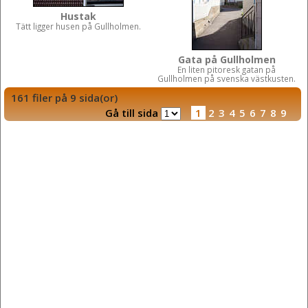
Hustak
Tätt ligger husen på Gullholmen.
Gata på Gullholmen
En liten pitoresk gatan på
Gullholmen på svenska västkusten.
161 filer på 9 sida(or)
Gå till sida
1
2
3
4
5
6
7
8
9