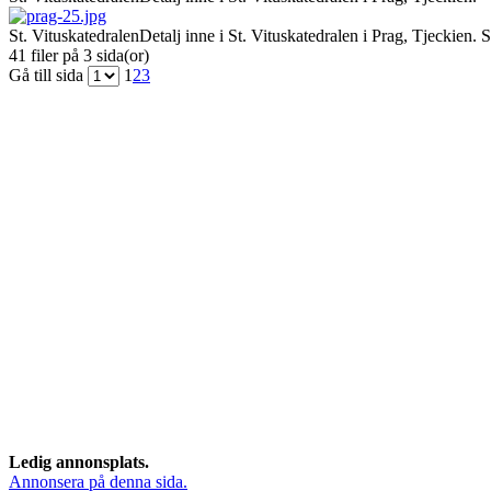
St. Vituskatedralen
Detalj inne i St. Vituskatedralen i Prag, Tjeckien. 
41 filer på 3 sida(or)
Gå till sida
1
2
3
Ledig annonsplats.
Annonsera på denna sida.