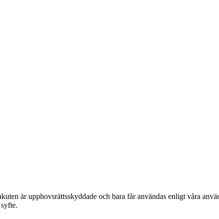
akuten är upphovsrättsskyddade och bara får användas enligt våra använ
syfte.