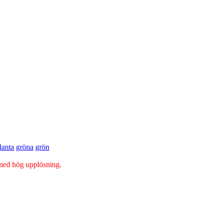
lanta
gröna
grön
 med hög upplösning.