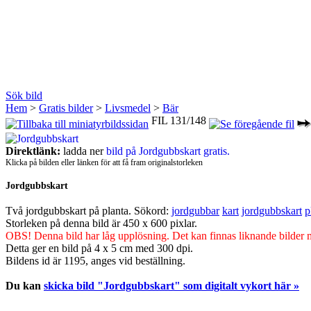
Sök bild
Hem
>
Gratis bilder
>
Livsmedel
>
Bär
FIL 131/148
Direktlänk:
ladda ner
bild på Jordgubbskart gratis.
Klicka på bilden eller länken för att få fram originalstorleken
Jordgubbskart
Två jordgubbskart på planta.
Sökord:
jordgubbar
kart
jordgubbskart
p
Storleken på denna bild är 450 x 600 pixlar.
OBS! Denna bild har låg upplösning. Det kan finnas liknande bilder
Detta ger en bild på 4 x 5 cm med 300 dpi.
Bildens id är 1195, anges vid beställning.
Du kan
skicka bild "Jordgubbskart" som digitalt vykort här »