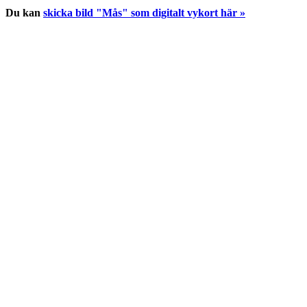
Du kan
skicka bild "Mås" som digitalt vykort här »