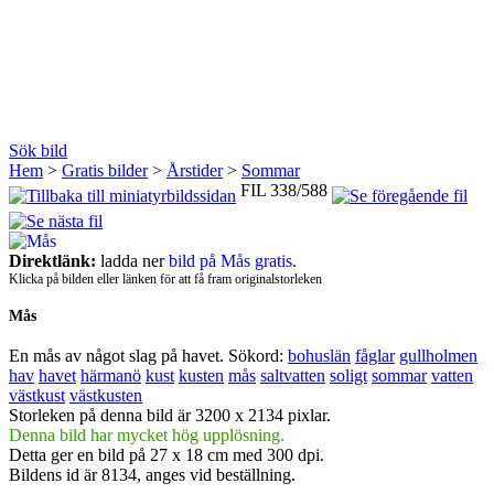
Sök bild
Hem
>
Gratis bilder
>
Årstider
>
Sommar
FIL 338/588
Direktlänk:
ladda ner
bild på Mås gratis.
Klicka på bilden eller länken för att få fram originalstorleken
Mås
En mås av något slag på havet.
Sökord:
bohuslän
fåglar
gullholmen
hav
havet
härmanö
kust
kusten
mås
saltvatten
soligt
sommar
vatten
västkust
västkusten
Storleken på denna bild är 3200 x 2134 pixlar.
Denna bild har mycket hög upplösning.
Detta ger en bild på 27 x 18 cm med 300 dpi.
Bildens id är 8134, anges vid beställning.