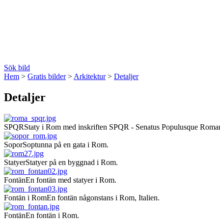
Sök bild
Hem
>
Gratis bilder
>
Arkitektur
>
Detaljer
Detaljer
SPQR
Staty i Rom med inskriften SPQR - Senatus Populusque Roma
Sopor
Soptunna på en gata i Rom.
Statyer
Statyer på en byggnad i Rom.
Fontän
En fontän med statyer i Rom.
Fontän i Rom
En fontän någonstans i Rom, Italien.
Fontän
En fontän i Rom.