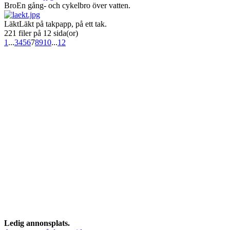
Bro
En gång- och cykelbro över vatten.
Läkt
Läkt på takpapp, på ett tak.
221 filer på 12 sida(or)
1
...
3
4
5
6
7
8
9
10
...
12
Ledig annonsplats.