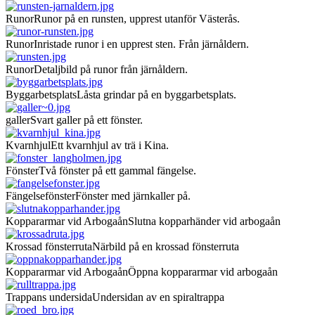
Runor
Runor på en runsten, upprest utanför Västerås.
Runor
Inristade runor i en upprest sten. Från järnåldern.
Runor
Detaljbild på runor från järnåldern.
Byggarbetsplats
Låsta grindar på en byggarbetsplats.
galler
Svart galler på ett fönster.
Kvarnhjul
Ett kvarnhjul av trä i Kina.
Fönster
Två fönster på ett gammal fängelse.
Fängelsefönster
Fönster med järnkaller på.
Koppararmar vid Arbogaån
Slutna kopparhänder vid arbogaån
Krossad fönsterruta
Närbild på en krossad fönsterruta
Koppararmar vid Arbogaån
Öppna koppararmar vid arbogaån
Trappans undersida
Undersidan av en spiraltrappa