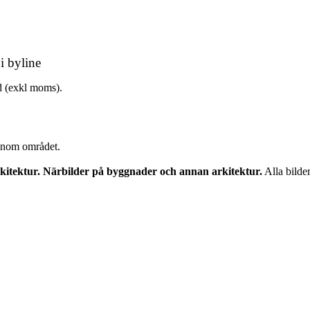
i byline
ld (exkl moms).
t inom området.
arkitektur. Närbilder på byggnader och annan arkitektur.
Alla bilde