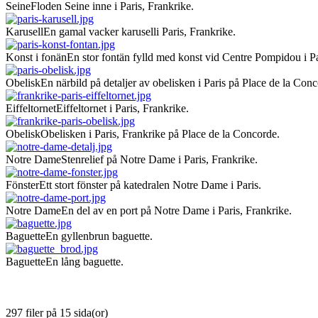
Seine
Floden Seine inne i Paris, Frankrike.
Karusell
En gamal vacker karuselli Paris, Frankrike.
Konst i fonän
En stor fontän fylld med konst vid Centre Pompidou i Pa
Obelisk
En närbild på detaljer av obelisken i Paris på Place de la Conc
Eiffeltornet
Eiffeltornet i Paris, Frankrike.
Obelisk
Obelisken i Paris, Frankrike på Place de la Concorde.
Notre Dame
Stenrelief på Notre Dame i Paris, Frankrike.
Fönster
Ett stort fönster på katedralen Notre Dame i Paris.
Notre Dame
En del av en port på Notre Dame i Paris, Frankrike.
Baguette
En gyllenbrun baguette.
Baguette
En lång baguette.
297 filer på 15 sida(or)