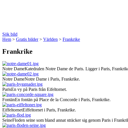
Sök bild
Hem
>
Gratis bilder
>
Världen
>
Frankrike
Frankrike
Notre Dame
Katedralen Notre Dame de Paris. Ligger i Paris, Frankrik
Notre Dame
Notre Dame i Paris, Frankrike.
Paris
En vy på Paris från Eifeltornet.
Fontän
En fontän på Place de la Concorde i Paris, Frankrike.
Eiffeltornet
Eiffeltornet i Paris, Frankrike.
Seine
Floden seine som bland annat sträcker sig genom Paris i Frankri