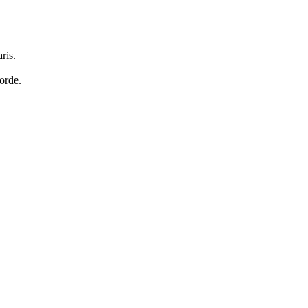
ris.
orde.