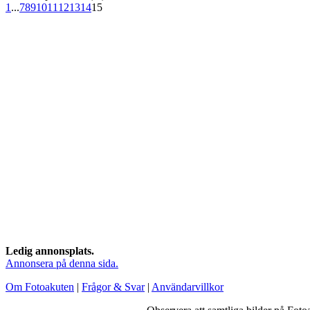
1
...
7
8
9
10
11
12
13
14
15
Ledig annonsplats.
Annonsera på denna sida.
Om Fotoakuten
|
Frågor & Svar
|
Användarvillkor