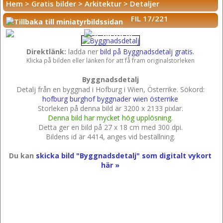
Hem
>
Gratis bilder
>
Arkitektur
>
Detaljer
FIL 17/221
Direktlänk:
ladda ner
bild på Byggnadsdetalj gratis.
Klicka på bilden eller länken för att få fram originalstorleken
Byggnadsdetalj
Detalj från en byggnad i Hofburg i Wien, Österrike.
Sökord:
hofburg
burghof
byggnader
wien
österrike
Storleken på denna bild är 3200 x 2133 pixlar.
Denna bild har mycket hög upplösning.
Detta ger en bild på 27 x 18 cm med 300 dpi.
Bildens id är 4414, anges vid beställning.
Du kan
skicka bild "Byggnadsdetalj" som digitalt vykort
här »