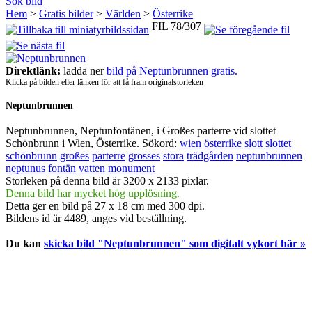
Sök bild
Hem
>
Gratis bilder
>
Världen
>
Österrike
FIL 78/307
Direktlänk:
ladda ner
bild på Neptunbrunnen gratis.
Klicka på bilden eller länken för att få fram originalstorleken
Neptunbrunnen
Neptunbrunnen, Neptunfontänen, i Großes parterre vid slottet
Schönbrunn i Wien, Österrike.
Sökord:
wien
österrike
slott
slottet
schönbrunn
großes
parterre
grosses
stora
trädgården
neptunbrunnen
neptunus
fontän
vatten
monument
Storleken på denna bild är 3200 x 2133 pixlar.
Denna bild har mycket hög upplösning.
Detta ger en bild på 27 x 18 cm med 300 dpi.
Bildens id är 4489, anges vid beställning.
Du kan
skicka bild "Neptunbrunnen" som digitalt vykort här »