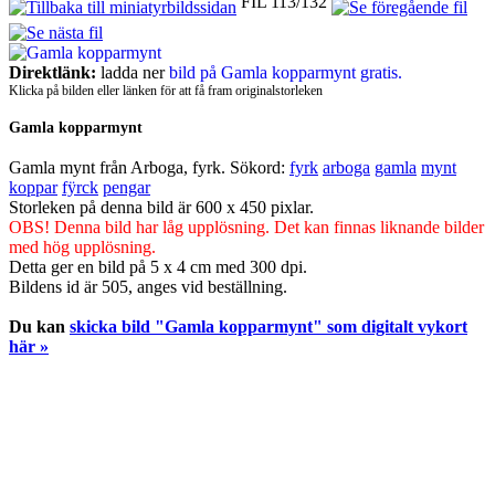
FIL 113/132
Direktlänk:
ladda ner
bild på Gamla kopparmynt gratis.
Klicka på bilden eller länken för att få fram originalstorleken
Gamla kopparmynt
Gamla mynt från Arboga, fyrk.
Sökord:
fyrk
arboga
gamla
mynt
koppar
fÿrck
pengar
Storleken på denna bild är 600 x 450 pixlar.
OBS! Denna bild har låg upplösning. Det kan finnas liknande bilder
med hög upplösning.
Detta ger en bild på 5 x 4 cm med 300 dpi.
Bildens id är 505, anges vid beställning.
Du kan
skicka bild "Gamla kopparmynt" som digitalt vykort
här »