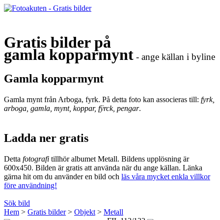
Gratis bilder på
gamla kopparmynt
- ange källan i byline
Gamla kopparmynt
Gamla mynt från Arboga, fyrk. På detta foto kan associeras till:
fyrk,
arboga, gamla, mynt, koppar, fÿrck, pengar
.
Ladda ner gratis
Detta
fotografi
tillhör albumet Metall. Bildens upplösning är
600x450. Bilden är gratis att använda när du ange källan. Länka
gärna hit om du använder en bild och
läs våra mycket enkla villkor
före användning!
Sök bild
Hem
>
Gratis bilder
>
Objekt
>
Metall