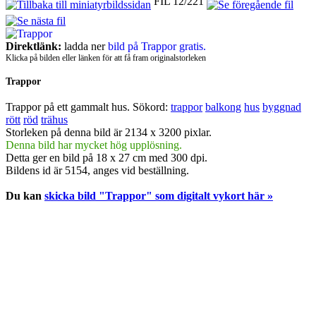
FIL 12/221
Direktlänk:
ladda ner
bild på Trappor gratis.
Klicka på bilden eller länken för att få fram originalstorleken
Trappor
Trappor på ett gammalt hus.
Sökord:
trappor
balkong
hus
byggnad
rött
röd
trähus
Storleken på denna bild är 2134 x 3200 pixlar.
Denna bild har mycket hög upplösning.
Detta ger en bild på 18 x 27 cm med 300 dpi.
Bildens id är 5154, anges vid beställning.
Du kan
skicka bild "Trappor" som digitalt vykort här »