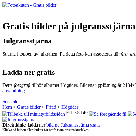
Gratis bilder på julgransstjärna
Julgransstjärna
Stjärna i toppen av julgranen. På detta foto kan associeras till:
fira, gr
Ladda ner gratis
Detta
fotografi
tillhör albumet Högtider. Bildens upplösning är 2134x
användning!
Sök bild
Hem
>
Gratis bilder
>
Fritid
>
Högtider
FIL 36/140
Direktlänk:
ladda ner
bild på Julgransstjärna gratis.
Klicka på bilden eller länken för att få fram originalstorleken