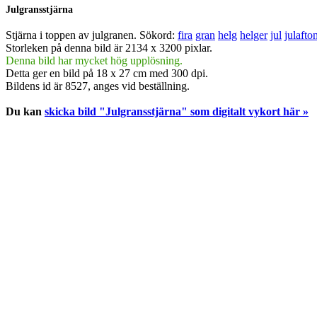
Julgransstjärna
Stjärna i toppen av julgranen.
Sökord:
fira
gran
helg
helger
jul
julafto
Storleken på denna bild är 2134 x 3200 pixlar.
Denna bild har mycket hög upplösning.
Detta ger en bild på 18 x 27 cm med 300 dpi.
Bildens id är 8527, anges vid beställning.
Du kan
skicka bild "Julgransstjärna" som digitalt vykort här »