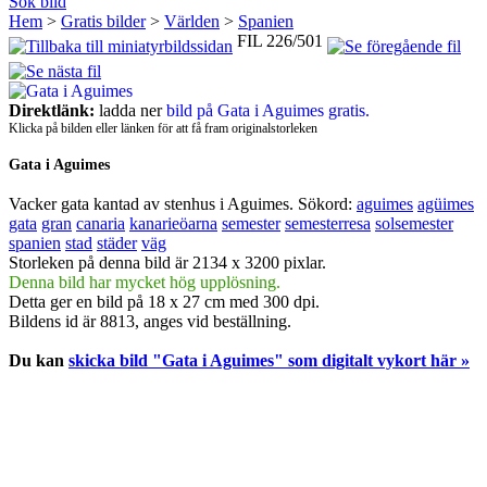
Sök bild
Hem
>
Gratis bilder
>
Världen
>
Spanien
FIL 226/501
Direktlänk:
ladda ner
bild på Gata i Aguimes gratis.
Klicka på bilden eller länken för att få fram originalstorleken
Gata i Aguimes
Vacker gata kantad av stenhus i Aguimes.
Sökord:
aguimes
agüimes
gata
gran
canaria
kanarieöarna
semester
semesterresa
solsemester
spanien
stad
städer
väg
Storleken på denna bild är 2134 x 3200 pixlar.
Denna bild har mycket hög upplösning.
Detta ger en bild på 18 x 27 cm med 300 dpi.
Bildens id är 8813, anges vid beställning.
Du kan
skicka bild "Gata i Aguimes" som digitalt vykort här »