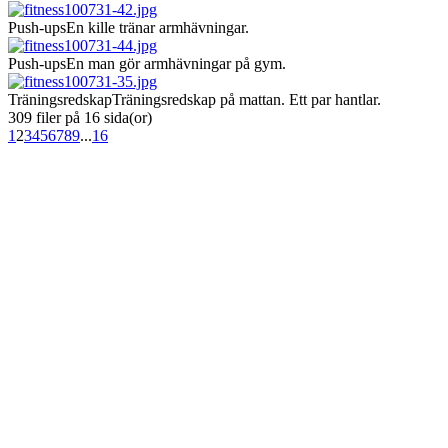
Push-ups
En kille tränar armhävningar.
Push-ups
En man gör armhävningar på gym.
Träningsredskap
Träningsredskap på mattan. Ett par hantlar.
309 filer på 16 sida(or)
1
2
3
4
5
6
7
8
9
...
16