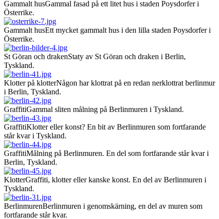
Gammalt hus
Gammal fasad på ett litet hus i staden Poysdorfer i
Österrike.
Gammalt hus
Ett mycket gammalt hus i den lilla staden Poysdorfer i
Österrike.
St Göran och draken
Staty av St Göran och draken i Berlin,
Tyskland.
Klotter på klotter
Någon har klottrat på en redan nerklottrat berlinmur
i Berlin, Tyskland.
Graffiti
Gammal sliten målning på Berlinmuren i Tyskland.
Graffiti
Klotter eller konst? En bit av Berlinmuren som fortfarande
står kvar i Tyskland.
Graffiti
Målning på Berlinmuren. En del som fortfarande står kvar i
Berlin, Tyskland.
Klotter
Graffiti, klotter eller kanske konst. En del av Berlinmuren i
Tyskland.
Berlinmuren
Berlinmuren i genomskärning, en del av muren som
fortfarande står kvar.