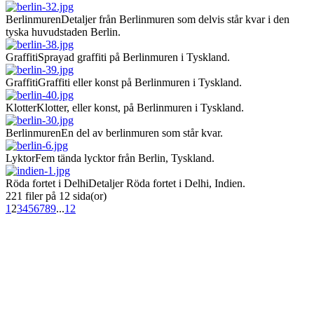
Berlinmuren
Detaljer från Berlinmuren som delvis står kvar i den
tyska huvudstaden Berlin.
Graffiti
Sprayad graffiti på Berlinmuren i Tyskland.
Graffiti
Graffiti eller konst på Berlinmuren i Tyskland.
Klotter
Klotter, eller konst, på Berlinmuren i Tyskland.
Berlinmuren
En del av berlinmuren som står kvar.
Lyktor
Fem tända lycktor från Berlin, Tyskland.
Röda fortet i Delhi
Detaljer Röda fortet i Delhi, Indien.
221 filer på 12 sida(or)
1
2
3
4
5
6
7
8
9
...
12