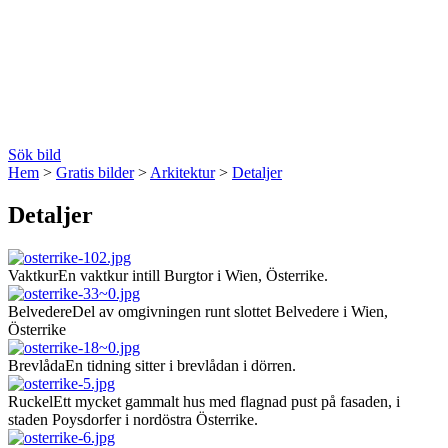
Sök bild
Hem
>
Gratis bilder
>
Arkitektur
>
Detaljer
Detaljer
Vaktkur
En vaktkur intill Burgtor i Wien, Österrike.
Belvedere
Del av omgivningen runt slottet Belvedere i Wien,
Österrike
Brevlåda
En tidning sitter i brevlådan i dörren.
Ruckel
Ett mycket gammalt hus med flagnad pust på fasaden, i
staden Poysdorfer i nordöstra Österrike.