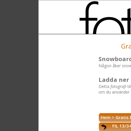
Gra
Snowboar
Någon åker snowb
Ladda ner 
Detta
fotografi
ti
om du använder 
Hem
>
Gratis 
FIL 13/3