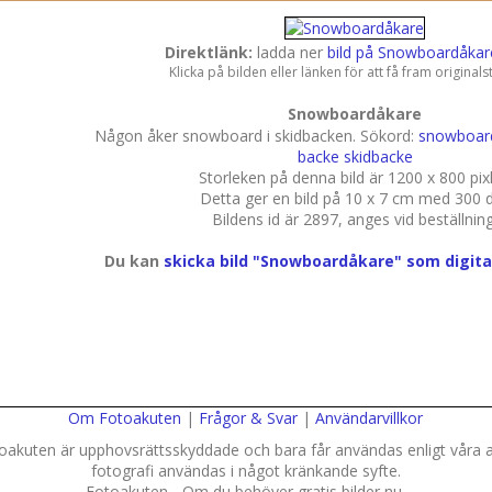
Direktlänk:
ladda ner
bild på Snowboardåkare
Klicka på bilden eller länken för att få fram original
Snowboardåkare
Någon åker snowboard i skidbacken.
Sökord:
snowboar
backe
skidbacke
Storleken på denna bild är 1200 x 800 pixl
Detta ger en bild på 10 x 7 cm med 300 d
Bildens id är 2897, anges vid beställning
Du kan
skicka bild "Snowboardåkare" som digital
Om Fotoakuten
|
Frågor & Svar
|
Användarvillkor
toakuten är upphovsrättsskyddade och bara får användas enligt våra an
fotografi användas i något kränkande syfte.
Fotoakuten - Om du behöver gratis bilder nu.