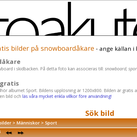
tis bilder på snowboardåkare
- ange källan i 
dåkare
oard i skidbacken. På detta foto kan associeras till:
snowboard, sport
gratis
llhör albumet Sport. Bildens upplösning är 1200x800. Bilden är gratis 
en bild och
läs våra mycket enkla villkor före användning!
Sök bild
bilder
>
Människor
>
Sport
4