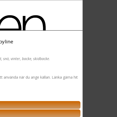
byline
, snö, vinter, backe, skidbacke
.
att använda när du ange källan. Länka gärna hit