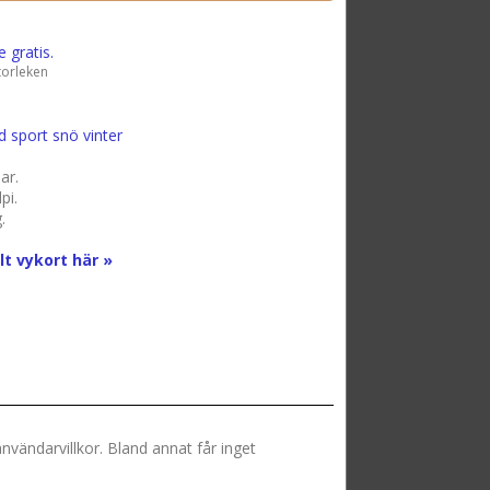
 gratis.
storleken
d
sport
snö
vinter
ar.
pi.
.
t vykort här »
vändarvillkor. Bland annat får inget