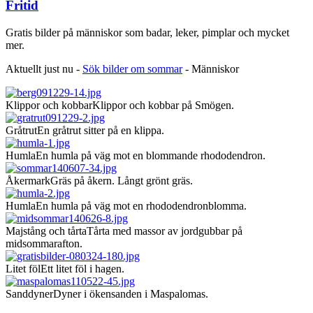
Fritid
Gratis bilder på människor som badar, leker, pimplar och mycket
mer.
Aktuellt just nu -
Sök bilder om sommar
- Människor
Klippor och kobbar
Klippor och kobbar på Smögen.
Gråtrut
En gråtrut sitter på en klippa.
Humla
En humla på väg mot en blommande rhododendron.
Åkermark
Gräs på åkern. Långt grönt gräs.
Humla
En humla på väg mot en rhododendronblomma.
Majstång och tårta
Tårta med massor av jordgubbar på
midsommarafton.
Litet föl
Ett litet föl i hagen.
Sanddyner
Dyner i ökensanden i Maspalomas.