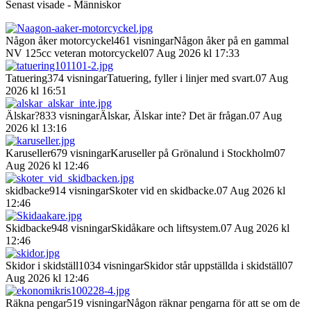
Senast visade - Människor
Någon åker motorcyckel
461 visningar
Någon åker på en gammal
NV 125cc veteran motorcyckel
07 Aug 2026 kl 17:33
Tatuering
374 visningar
Tatuering, fyller i linjer med svart.
07 Aug
2026 kl 16:51
Älskar?
833 visningar
Älskar, Älskar inte? Det är frågan.
07 Aug
2026 kl 13:16
Karuseller
679 visningar
Karuseller på Grönalund i Stockholm
07
Aug 2026 kl 12:46
skidbacke
914 visningar
Skoter vid en skidbacke.
07 Aug 2026 kl
12:46
Skidbacke
948 visningar
Skidåkare och liftsystem.
07 Aug 2026 kl
12:46
Skidor i skidställ
1034 visningar
Skidor står uppställda i skidställ
07
Aug 2026 kl 12:46
Räkna pengar
519 visningar
Någon räknar pengarna för att se om de