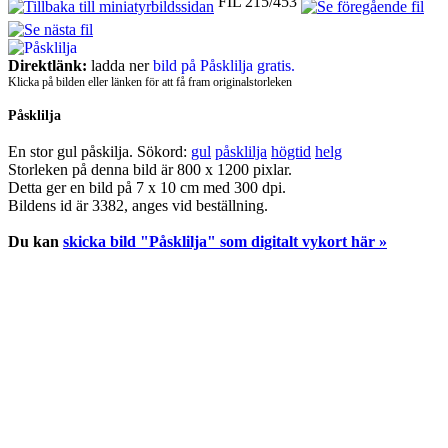
FIL 215/453
Direktlänk:
ladda ner
bild på Påsklilja gratis.
Klicka på bilden eller länken för att få fram originalstorleken
Påsklilja
En stor gul påskilja.
Sökord:
gul
påsklilja
högtid
helg
Storleken på denna bild är 800 x 1200 pixlar.
Detta ger en bild på 7 x 10 cm med 300 dpi.
Bildens id är 3382, anges vid beställning.
Du kan
skicka bild "Påsklilja" som digitalt vykort här »