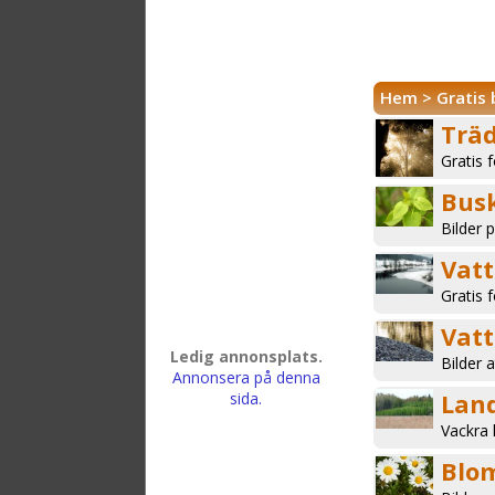
Hem
>
Gratis 
Trä
Gratis 
Bus
Bilder 
Vat
Gratis 
Vat
Ledig annonsplats.
Bilder 
Annonsera på denna
Lan
sida.
Vackra 
Blo