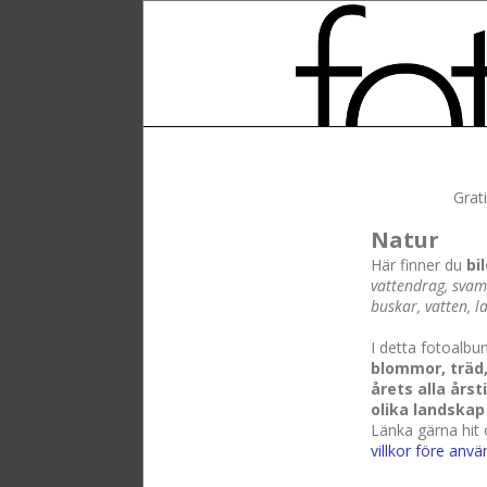
Grat
Natur
Här finner du
bi
vattendrag, svam
buskar, vatten, 
I detta fotoalbu
blommor, träd,
årets alla årst
olika landskap
Länka gärna hit
villkor före anvä