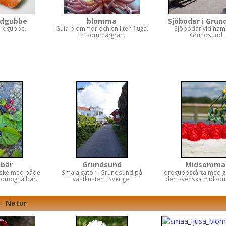
rdgubbe
blomma
Sjöbodar i Gru
ordgubbe.
Gula blommor och en liten fluga.
Sjöbodar vid ham
En sommargran.
Grundsund.
nbär
Grundsund
Midsomma
uske med både
Smala gator i Grundsund på
Jordgubbstårta med gr
e omogna bär.
västkusten i Sverige.
den svenska midso
 - Natur