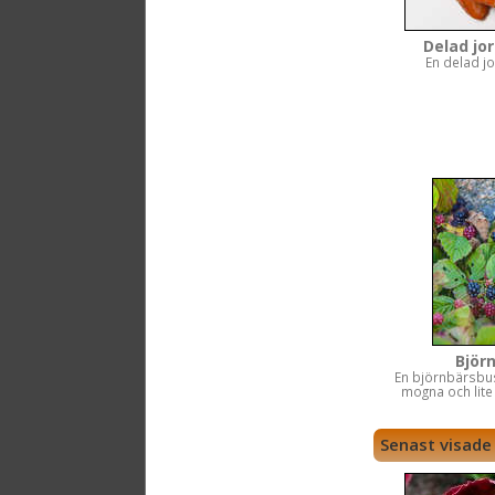
Delad jo
En delad j
Björ
En björnbärsb
mogna och lit
Senast visade