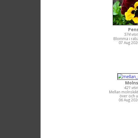
Pen
574 vis
Blomma i raba
07 Aug 2026
Molns
421 vis
Mellan molnskik
över och u
06 Aug 2026