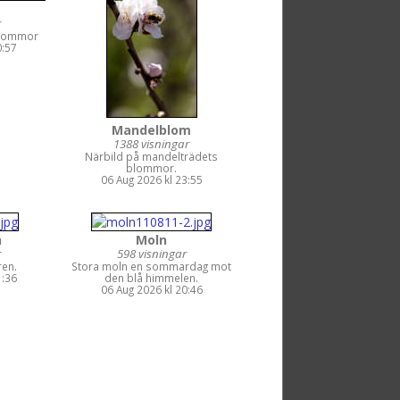
r
blommor
0:57
Mandelblom
1388 visningar
Närbild på mandelträdets
blommor.
06 Aug 2026 kl 23:55
n
Moln
r
598 visningar
ren.
Stora moln en sommardag mot
1:36
den blå himmelen.
06 Aug 2026 kl 20:46