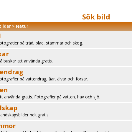
Sök bild
bilder
>
Natur
d
fotogratier på träd, blad, stammar och skog.
kar
på buskar att använda gratis.
tendrag
fotografier på vattendrag, åar, älvar och forsar.
ten
att använda gratis. Fotografier på vatten, hav och sjö.
dskap
landskapsbilder helt gratis.
mmor