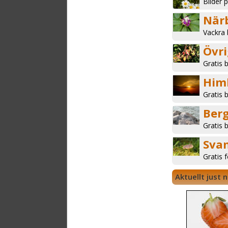
Bilder 
Närb
Vackra 
Övri
Gratis b
Him
Gratis 
Berg
Gratis 
Sva
Gratis 
Aktuellt just 