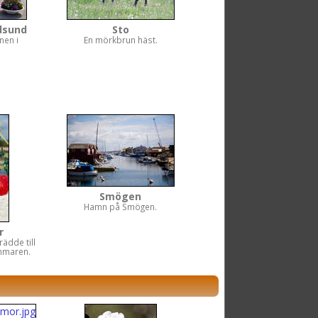
ndsund
Sto
nen i
En mörkbrun häst.
Smögen
Hamn på Smögen.
r
ädde till
mmaren.