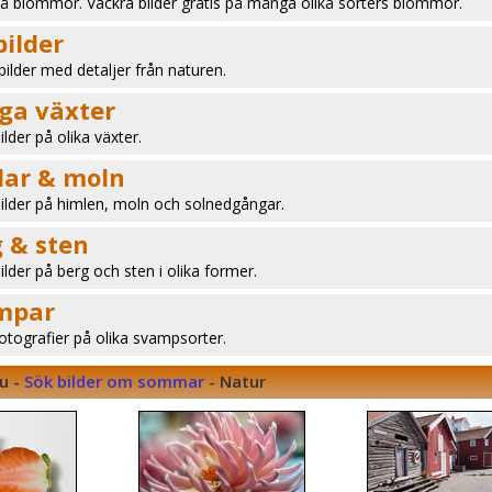
på blommor. Vackra bilder gratis på många olika sorters blommor.
ilder
bilder med detaljer från naturen.
ga växter
ilder på olika växter.
lar & moln
bilder på himlen, moln och solnedgångar.
 & sten
bilder på berg och sten i olika former.
mpar
fotografier på olika svampsorter.
nu -
Sök bilder om sommar
- Natur