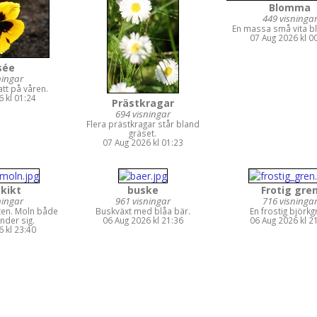
Blomma
449 visninga
En massa små vita 
07 Aug 2026 kl 0
sée
ningar
tt på våren.
 kl 01:24
Prästkragar
694 visningar
Flera prästkragar står bland
gräset.
07 Aug 2026 kl 01:23
kikt
buske
Frotig gre
ningar
961 visningar
716 visninga
ten. Moln både
Buskväxt med blåa bär.
En frostig björkg
nder sig.
06 Aug 2026 kl 21:36
06 Aug 2026 kl 2
 kl 23:40