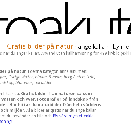
Gratis bilder på natur
- ange källan i byline
is när du anger källan. Använd utan källhänvisning för 499 kr/bild (exk
lder på natur
. I denna kategori finns albumen:
par, Övriga växter, himlar & moln, berg & sten, träd,
landskap, blommor, närbilder
.
m hittar du:
Gratis bilder från naturen så som
 vatten och vyer. Fotografier på landskap från
ider. Här hittar du naturbilder från hela världens
 och miljöer.
Alla bilder är gratis när du ange källan.
 om du använder en bild och
läs våra mycket enkla
ndning!