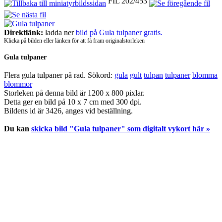
FIL 202/453
Direktlänk:
ladda ner
bild på Gula tulpaner gratis.
Klicka på bilden eller länken för att få fram originalstorleken
Gula tulpaner
Flera gula tulpaner på rad.
Sökord:
gula
gult
tulpan
tulpaner
blomma
blommor
Storleken på denna bild är 1200 x 800 pixlar.
Detta ger en bild på 10 x 7 cm med 300 dpi.
Bildens id är 3426, anges vid beställning.
Du kan
skicka bild "Gula tulpaner" som digitalt vykort här »