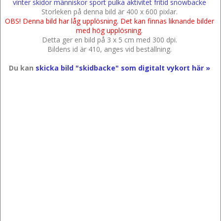
vinter
skidor
människor
sport
pulka
aktivitet
fritid
snowbacke
Storleken på denna bild är 400 x 600 pixlar.
OBS! Denna bild har låg upplösning. Det kan finnas liknande bilder
med hög upplösning.
Detta ger en bild på 3 x 5 cm med 300 dpi.
Bildens id är 410, anges vid beställning.
Du kan
skicka bild "skidbacke" som digitalt vykort här »