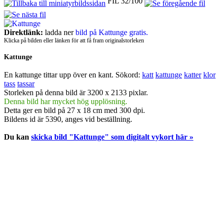
FIL 32/100
Direktlänk:
ladda ner
bild på Kattunge gratis.
Klicka på bilden eller länken för att få fram originalstorleken
Kattunge
En kattunge tittar upp över en kant.
Sökord:
katt
kattunge
katter
klor
tass
tassar
Storleken på denna bild är 3200 x 2133 pixlar.
Denna bild har mycket hög upplösning.
Detta ger en bild på 27 x 18 cm med 300 dpi.
Bildens id är 5390, anges vid beställning.
Du kan
skicka bild "Kattunge" som digitalt vykort här »