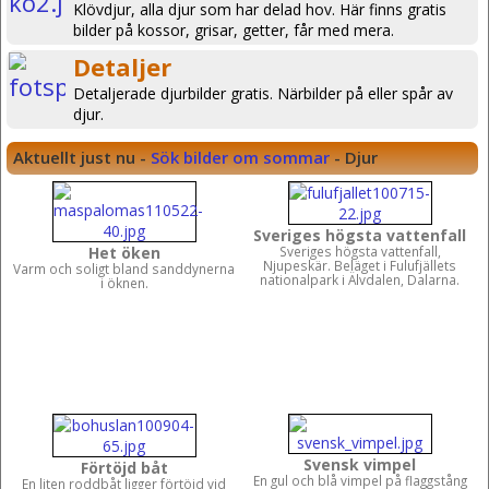
Klövdjur, alla djur som har delad hov. Här finns gratis
bilder på kossor, grisar, getter, får med mera.
Detaljer
Detaljerade djurbilder gratis. Närbilder på eller spår av
djur.
Aktuellt just nu -
Sök bilder om sommar
- Djur
Sveriges högsta vattenfall
Het öken
Sveriges högsta vattenfall,
Njupeskär. Beläget i Fulufjällets
Varm och soligt bland sanddynerna
nationalpark i Älvdalen, Dalarna.
i öknen.
Svensk vimpel
Förtöjd båt
En gul och blå vimpel på flaggstång
En liten roddbåt ligger förtöjd vid